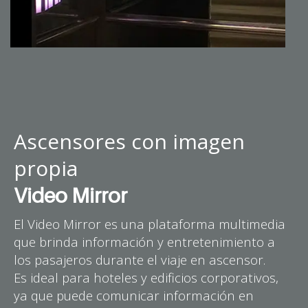
Ascensores con imagen
propia
Video Mirror
El Video Mirror es una plataforma multimedia
que brinda información y entretenimiento a
los pasajeros durante el viaje en ascensor.
Es ideal para hoteles y edificios corporativos,
ya que puede comunicar información en