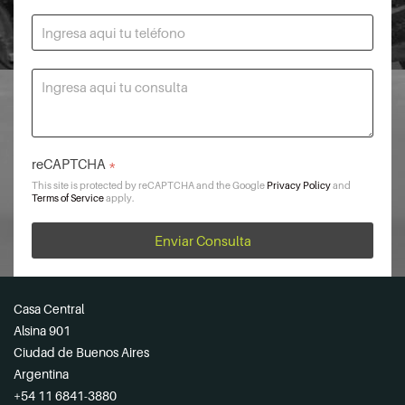
reCAPTCHA
*
This site is protected by reCAPTCHA and the Google
Privacy Policy
and
Terms of Service
apply.
Enviar Consulta
Casa Central
Alsina 901
Ciudad de Buenos Aires
Argentina
+54 11 6841-3880