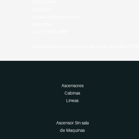
Casa Central
Alsina 901
Ciudad de Buenos Aires
Argentina
+54 11 6841-3880
Emergencias Servicio Técnico las 24 Hs. 0810 999 7378
Ascensores
Cabinas
Líneas
Ascensor Sin sala
de Maquinas